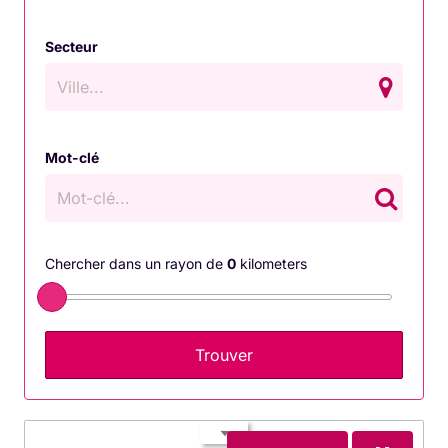
intime.
Secteur
Produits aphrodisiaques :
stimuler naturellement le
désir
Mot-clé
Les
produits aphrodisiaques
sont utilisés depuis
des siècles pour augmenter le désir sexuel et
améliorer l’excitation. Ils agissent souvent en
élevant
Chercher dans un rayon de
0
kilometers
les niveaux d’énergie
et en favorisant la circulation
sanguine.
Compléments alimentaires
: Ces produits sont
formulés pour stimuler la libido, améliorer les
performances et favoriser la circulation
sanguine, notamment au niveau des organes
sexuels. Ils contiennent souvent des
plantes