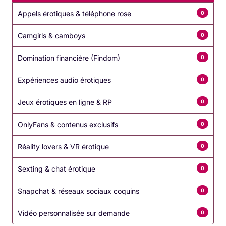
ambiance propice à l’intimité.
Appels érotiques & téléphone rose
0
Journées de bien-être
: Accordez-vous des
Camgirls & camboys
0
moments de
détente
et de
soin personnel
, en
utilisant des produits comme des
crèmes
Domination financière (Findom)
0
hydratantes
, des
exfoliants
ou des
masques
Expériences audio érotiques
0
faciaux
pour prendre soin de votre corps et de
votre esprit avant de partager des moments
Jeux érotiques en ligne & RP
0
intimes.
OnlyFans & contenus exclusifs
0
Réality lovers & VR érotique
0
Sexting & chat érotique
0
Snapchat & réseaux sociaux coquins
0
Vidéo personnalisée sur demande
0