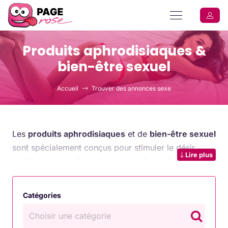
Produits aphrodisiaques &
bien-être sexuel
Accueil
Trouver des annonces sexe
Les
produits aphrodisiaques
et de
bien-être sexuel
sont spécialement conçus pour stimuler le désir,
Lire plus
améliorer les performances sexuelles et favoriser
une expérience intime plus satisfaisante. Qu’il
s’agisse de compléments alimentaires, d’huiles ou de
Catégories
lotions, ces produits sont idéaux pour ceux qui
souhaitent enrichir leur vie sexuelle et leur bien-être