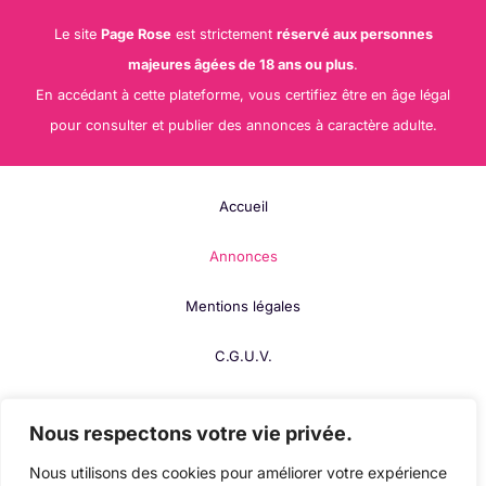
Le site
Page Rose
est strictement
réservé aux personnes
majeures âgées de 18 ans ou plus
.
En accédant à cette plateforme, vous certifiez être en âge légal
pour consulter et publier des annonces à caractère adulte.
Accueil
Annonces
Mentions légales
C.G.U.V.
F.A.Q.
Nous respectons votre vie privée.
Contact
Nous utilisons des cookies pour améliorer votre expérience