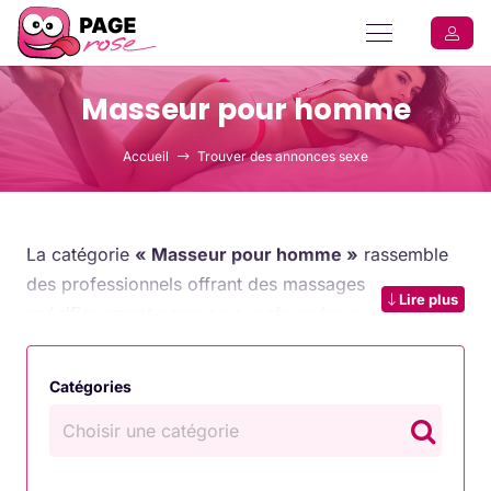
Masseur pour homme
Accueil
Trouver des annonces sexe
La catégorie
« Masseur pour homme »
rassemble
des professionnels offrant des massages
Lire plus
spécifiquement conçus pour répondre aux besoins
des hommes, que ce soit pour un
moment de
relaxation
, des
soins thérapeutiques
ou une
Catégories
expérience sensuelle
. Les masseurs spécialisés
offrent un accompagnement personnalisé qui permet
de libérer les tensions physiques, de réduire le stress