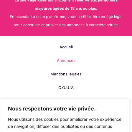
Le site
Page Rose
est strictement
réservé aux personnes
majeures âgées de 18 ans ou plus
.
En accédant à cette plateforme, vous certifiez être en âge légal
pour consulter et publier des annonces à caractère adulte.
Accueil
Annonces
Mentions légales
C.G.U.V.
F.A.Q.
Nous respectons votre vie privée.
Contact
Nous utilisons des cookies pour améliorer votre expérience
de navigation, diffuser des publicités ou des contenus
Publier votre fiche