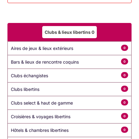
Les bienfaits du massage pour
homme
Clubs & lieux libertins
0
Le
massage pour homme
n’est pas seulement un
moment de relaxation, il offre également de
Aires de jeux & lieux extérieurs
0
nombreux bienfaits physiques et émotionnels :
Bars & lieux de rencontre coquins
0
Réduction du stress
: Le massage aide à
évacuer les tensions accumulées et favorise
Clubs échangistes
0
une sensation de
détente profonde
. En
agissant sur le système nerveux, il aide à
Clubs libertins
0
diminuer l’anxiété et à améliorer le
bien-être
Clubs select & haut de gamme
0
général
.
Croisières & voyages libertins
Libération des tensions musculaires
: Les
0
hommes qui pratiquent régulièrement des
Hôtels & chambres libertines
0
activités physiques, ou qui ont des postures de